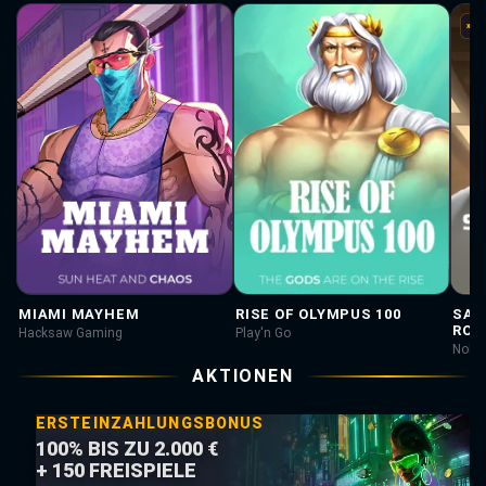
x50
RISE OF OLYMPUS 100
MIAMI MAYHEM
SAN
ROW
Play'n Go
Hacksaw Gaming
Nolim
AKTIONEN
ERSTEINZAHLUNGSBONUS
100% BIS ZU 2.000 €
+ 150 FREISPIELE