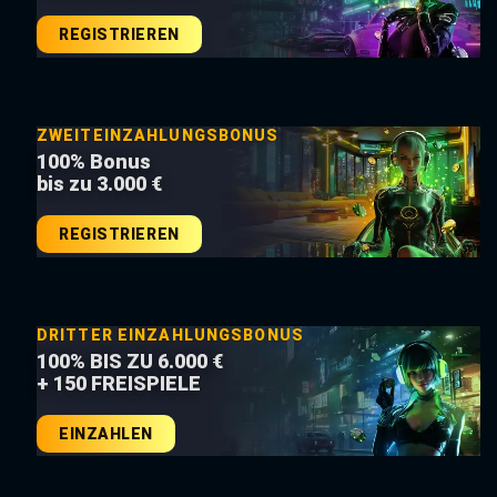
REGISTRIEREN
ZWEITEINZAHLUNGSBONUS
100% Bonus
bis zu 3.000 €
REGISTRIEREN
DRITTER EINZAHLUNGSBONUS
100% BIS ZU 6.000 €
+ 150 FREISPIELE
EINZAHLEN