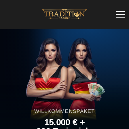
WILLKOMMENSPAKET
15.000 € +