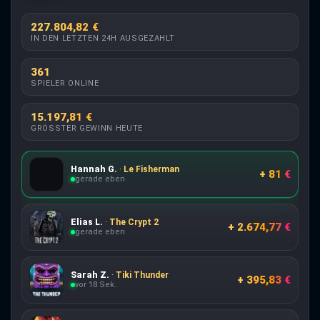
227.904,40 €
IN DEN LETZTEN 24H AUSGEZAHLT
360
SPIELER ONLINE
15.197,81 €
GRÖSSTER GEWINN HEUTE
Hannah G.
·
Le Fisherman
+ 81 €
gerade eben
Elias L.
·
The Crypt 2
+ 2.674,77 €
vor 8 Sek.
Sarah Z.
·
Tiki Thunder
+ 395,83 €
vor 23 Sek.