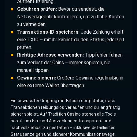
Authentifizierung.
Gebühren prüfen:
Bevor du sendest, die
Netzwerkgebühr kontrollieren, um zu hohe Kosten
zu vermeiden.
Transaktions-ID speichern:
Jede Zahlung erhält
eine TXID – mit ihr kannst du den Status jederzeit
prüfen.
Richtige Adresse verwenden:
Tippfehler führen
zum Verlust der Coins – immer kopieren, nie
manuell tippen.
Gewinne sichern:
Größere Gewinne regelmäßig in
eine externe Wallet übertragen.
Ein bewusster Umgang mit Bitcoin sorgt dafür, dass
Transaktionen reibungslos verlaufen und du langfristig
sicher spielst. Auf Tradition Casino stehen alle Tools
bereit, um Ein- und Auszahlungen transparent und
nachvollziehbar zu gestalten – inklusive detaillierter
Statusanzeigen und sicherer Kommunikationswege.