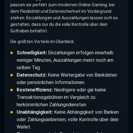
passen sie perfekt zum modernen Online-Gaming, bei
dem Flexibilität und Datensicherheit im Vordergrund
stehen. Einzahlungen und Auszahlungen lassen sich so
gestalten, dass nur du die volle Kontrolle über dein
Guthaben behältst.
Die größten Vorteile im Überblick:
Schnelligkeit:
Einzahlungen erfolgen innerhalb
weniger Minuten, Auszahlungen meist noch am
selben Tag.
Datenschutz:
Keine Weitergabe von Bankdaten
oder persönlichen Informationen.
Kosteneffizienz:
Niedrigere oder gar keine
Transaktionsgebühren im Vergleich zu
herkömmlichen Zahlungsdiensten.
Unabhängigkeit:
Keine Abhängigkeit von Banken
oder Zahlungsanbietern, volle Kontrolle über dein
Wallet.