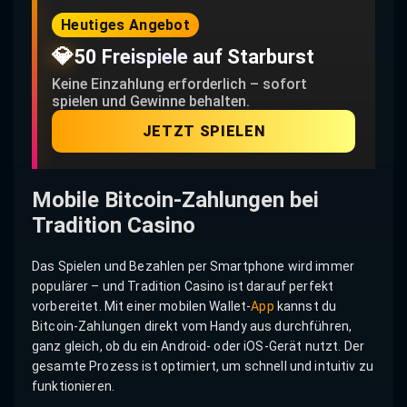
Heutiges Angebot
💎
50 Freispiele auf Starburst
Keine Einzahlung erforderlich – sofort
spielen und Gewinne behalten.
JETZT SPIELEN
Mobile Bitcoin-Zahlungen bei
Tradition Casino
Das Spielen und Bezahlen per Smartphone wird immer
populärer – und Tradition Casino ist darauf perfekt
vorbereitet. Mit einer mobilen Wallet-
App
kannst du
Bitcoin-Zahlungen direkt vom Handy aus durchführen,
ganz gleich, ob du ein Android- oder iOS-Gerät nutzt. Der
gesamte Prozess ist optimiert, um schnell und intuitiv zu
funktionieren.