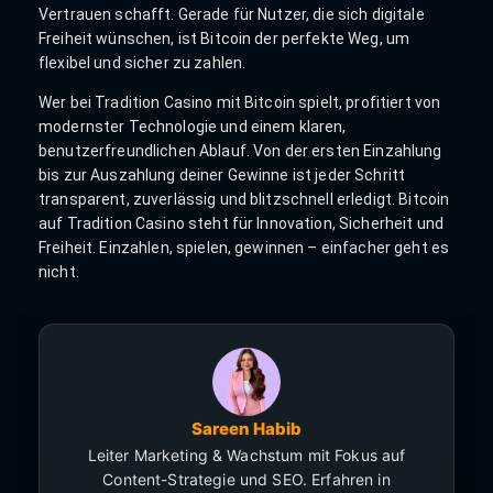
Vertrauen schafft. Gerade für Nutzer, die sich digitale
Freiheit wünschen, ist Bitcoin der perfekte Weg, um
flexibel und sicher zu zahlen.
Wer bei Tradition Casino mit Bitcoin spielt, profitiert von
modernster Technologie und einem klaren,
benutzerfreundlichen Ablauf. Von der ersten Einzahlung
bis zur Auszahlung deiner Gewinne ist jeder Schritt
transparent, zuverlässig und blitzschnell erledigt. Bitcoin
auf Tradition Casino steht für Innovation, Sicherheit und
Freiheit. Einzahlen, spielen, gewinnen – einfacher geht es
nicht.
Sareen Habib
Leiter Marketing & Wachstum mit Fokus auf
Content-Strategie und SEO. Erfahren in