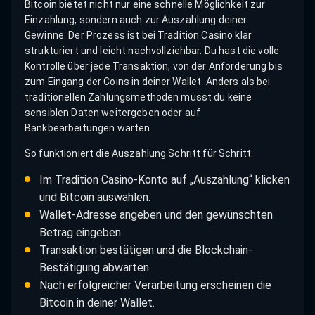
Bitcoin bietet nicht nur eine schnelle Möglichkeit zur
Einzahlung, sondern auch zur Auszahlung deiner
Gewinne. Der Prozess ist bei Tradition Casino klar
strukturiert und leicht nachvollziehbar. Du hast die volle
Kontrolle über jede Transaktion, von der Anforderung bis
zum Eingang der Coins in deiner Wallet. Anders als bei
traditionellen Zahlungsmethoden musst du keine
sensiblen Daten weitergeben oder auf
Bankbearbeitungen warten.
So funktioniert die Auszahlung Schritt für Schritt:
Im Tradition Casino-Konto auf „Auszahlung“ klicken
und Bitcoin auswählen.
Wallet-Adresse angeben und den gewünschten
Betrag eingeben.
Transaktion bestätigen und die Blockchain-
Bestätigung abwarten.
Nach erfolgreicher Verarbeitung erscheinen die
Bitcoin in deiner Wallet.