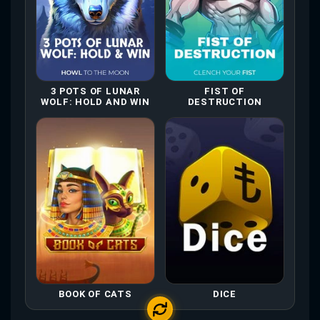
3 POTS OF LUNAR
FIST OF
WOLF: HOLD AND WIN
DESTRUCTION
BOOK OF CATS
DICE