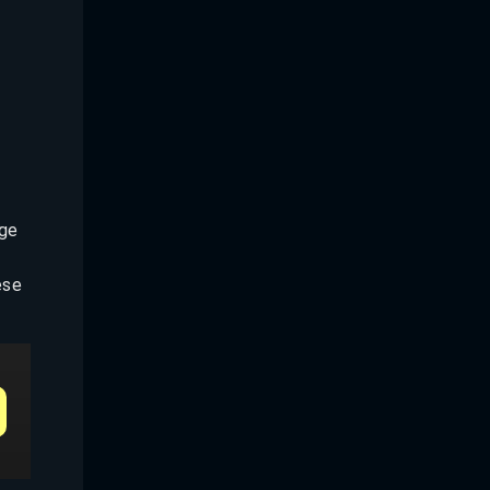
ige
ese