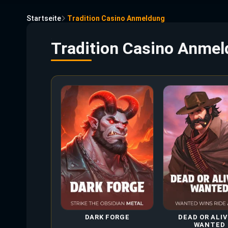
Startseite
Tradition Casino Anmeldung
Tradition Casino Anme
DARK FORGE
DEAD OR ALIV
WANTED