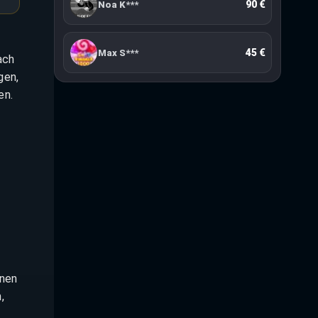
1.703 €
Zoe D***
90 €
Noa K***
ach
gen,
en.
inen
,