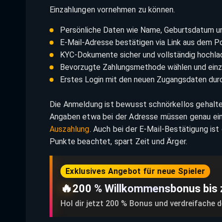
Einzahlungen vornehmen zu können.
Persönliche Daten wie Name, Geburtsdatum u
E-Mail-Adresse bestätigen via Link aus dem P
KYC-Dokumente sicher und vollständig hochla
Bevorzugte Zahlungsmethode wählen und einz
Erstes Login mit den neuen Zugangsdaten dur
Die Anmeldung ist bewusst schnörkellos gehalte
Angaben etwa bei der Adresse müssen genau ei
Auszahlung
. Auch bei der E-Mail-Bestätigung is
Punkte beachtet, spart Zeit und Ärger.
Exklusives Angebot für neue Spieler
🔥
200 % Willkommensbonus bis 
Hol dir jetzt 200 % Bonus und verdreifache 