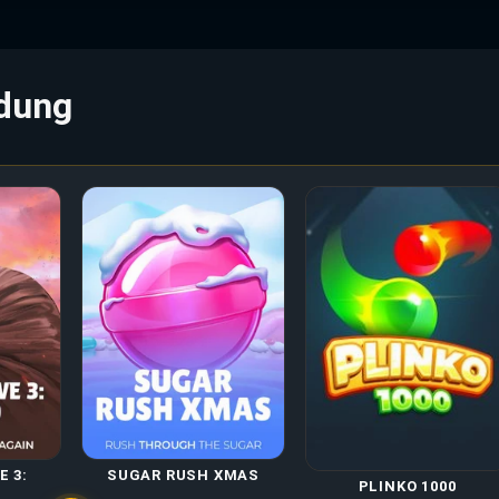
ldung
E 3:
SUGAR RUSH XMAS
PLINKO 1000