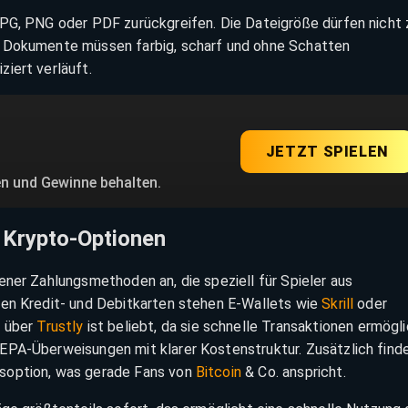
JPG, PNG oder PDF zurückgreifen. Die Dateigröße dürfen nicht 
e Dokumente müssen farbig, scharf und ohne Schatten
iert verläuft.
JETZT SPIELEN
en und Gewinne behalten.
 Krypto-Optionen
ener Zahlungsmethoden an, die speziell für Spieler aus
hen Kredit- und Debitkarten stehen E-Wallets wie
Skrill
oder
g
über
Trustly
ist beliebt, da sie schnelle Transaktionen ermögli
EPA-Überweisungen mit klarer Kostenstruktur. Zusätzlich find
soption, was gerade Fans von
Bitcoin
& Co. anspricht.