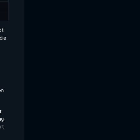
bt
die
en
r
ng
rt