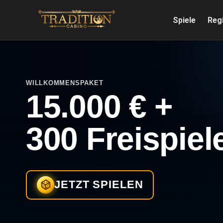
Spiele
Reg
WILLKOMMENSPAKET
15.000 € +
300 Freispiel
JETZT SPIELEN