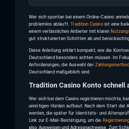
Wer sich spontan bei einem Online-Casino anmeld
problemlos abläuft.
Tradition Casino
ist eine bel
einem verlässlichen Anbieter mit klaren
Nutzung
gut strukturierten Schritten ab und berücksicht
Diese Anleitung erklärt kompakt, wie die Kontoer
Deutschland besonders achten müssen. Im Foku
Anforderungen, die Auswahl der
Zahlungsmetho
Deutschland maßgeblich sind.
Tradition Casino Konto schnell 
Wer sich bei dem Casino registrieren möchte, kan
unnötigen Hürden aufbaut. Nach dem Start der
werden, die später für Identitäts- und Altersprü
Link zur E-Mail-Bestätigung, um die
Registrierun
also Ausweisen und Adressnachweise. Zum Schl