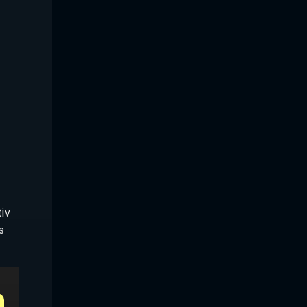
tiv
s