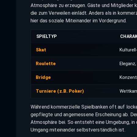
Atmosphäre zu erzeugen. Gäste und Mitglieder kö
die zum Verweilen einlädt. Anders als in kommerz
hier das soziale Miteinander im Vordergrund.
SPIELTYP
CHARA
Skat
Kulturell
Roulette
Eleganz
Bridge
Konzent
Turniere (z.B. Poker)
Wettkam
Während kommerzielle Spielbanken oft auf locke
gepflegte und angemessene Erscheinung ab. Der
Atmosphäre bei. So entsteht eine Umgebung, in d
Umgang miteinander selbstverständlich ist.