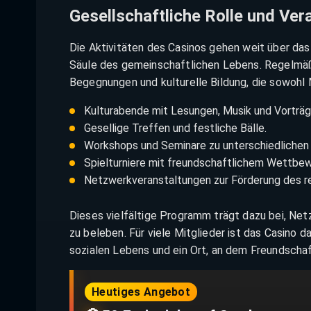
Gesellschaftliche Rolle und V
Die Aktivitäten des Casinos gehen weit über das 
Säule des gemeinschaftlichen Lebens. Regelmäß
Begegnungen und kulturelle Bildung, die sowohl 
Kulturabende mit Lesungen, Musik und Vorträg
Gesellige Treffen und festliche Bälle.
Workshops und Seminare zu unterschiedliche
Spielturniere mit freundschaftlichem Wettbew
Netzwerkveranstaltungen zur Förderung des r
Dieses vielfältige Programm trägt dazu bei, Net
zu beleben. Für viele Mitglieder ist das Casino da
sozialen Lebens und ein Ort, an dem Freundsch
Heutiges Angebot