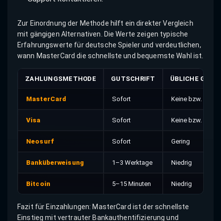
Zur Einordnung der Methode hilft ein direkter Vergleich
mit gängigen Alternativen. Die Werte zeigen typische
Erfahrungswerte für deutsche Spieler und verdeutlichen,
wann MasterCard die schnellste und bequemste Wahl ist.
ZAHLUNGSMETHODE
GUTSCHRIFT
ÜBLICHE GEBÜ
MasterCard
Sofort
Keine bzw. gerin
Visa
Sofort
Keine bzw. gerin
Neosurf
Sofort
Gering
Banküberweisung
1–3 Werktage
Niedrig
Bitcoin
5–15 Minuten
Niedrig
Fazit für Einzahlungen: MasterCard ist der schnellste
Einstieg mit vertrauter Bankauthentifizierung und