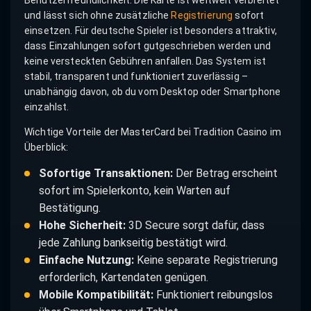
Benutzerfreundlichkeit. Die Karte ist weltweit verbreitet
und lässt sich ohne zusätzliche
Registrierung
sofort
einsetzen. Für deutsche Spieler ist besonders attraktiv,
dass Einzahlungen sofort gutgeschrieben werden und
keine versteckten Gebühren anfallen. Das System ist
stabil, transparent und funktioniert zuverlässig –
unabhängig davon, ob du vom Desktop oder Smartphone
einzahlst.
Wichtige Vorteile der MasterCard bei Tradition Casino im
Überblick:
Sofortige Transaktionen:
Der Betrag erscheint
sofort im Spielerkonto, kein Warten auf
Bestätigung.
Hohe Sicherheit:
3D Secure sorgt dafür, dass
jede Zahlung bankseitig bestätigt wird.
Einfache Nutzung:
Keine separate Registrierung
erforderlich, Kartendaten genügen.
Mobile Kompatibilität:
Funktioniert reibungslos