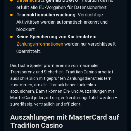
Datenschutz
gemäß DSGVO:
Tradition Casino
erfüllt alle EU-Vorgaben für Datensicherheit.
Transaktionsüberwachung:
Verdächtige
Aktivitäten werden automatisch erkannt und
blockiert.
Keine Speicherung von Kartendaten:
Zahlungsinformationen
werden nur verschlüsselt
übermittelt.
Deutsche Spieler profitieren so von maximaler
Transparenz und Sicherheit. Tradition Casino arbeitet
ausschließlich mit geprüften Zahlungsdienstleistern
zusammen, um alle Transaktionen lückenlos
abzusichern. Damit können Ein- und Auszahlungen mit
MasterCard jederzeit sorgenfrei durchgeführt werden –
zuverlässig, vertraulich und effizient.
Auszahlungen mit MasterCard auf
Tradition Casino