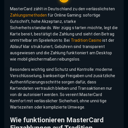
MasterCard zählt in Deutschland zu den verlässlichsten
Zahlungsmethoden
für Online Gaming: sofortige
Gutschrift, hohe Akzeptanz, starke
Sicherheitsstandards. Wer zügig starten möchte, legt die
Karte bereit, bestätigt die Zahlung und sieht den Betrag
unmittelbar im Spielerkonto. Bei
Tradition Casino
ist der
Ablauf klar strukturiert, Gebühren sind transparent
ausgewiesen und die Zahlung funktioniert am Desktop
wie mobil gleichermaßen reibungslos.
Besonders wichtig sind Schutz und Kontrolle: moderne
Verschlüsselung, bankseitige Freigaben und zusätzliche
Authentifizierungsschritte sorgen dafür, dass
Kartendaten vertraulich bleiben und Transaktionen nur
von dir autorisiert werden. So vereint MasterCard
Komfort mit verlässlicher Sicherheit, ohne unnötige
Wartezeiten oder komplizierte Umwege.
Wie funktionieren MasterCard