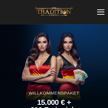
WILLKOMMENSPAKET
15.000 € +