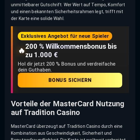
unmittelbarer Gutschrift. Wer Wert auf Tempo, Komfort
und einen bekannten Sicherheitsrahmen legt, trifft mit
der Karte eine solide Wahl.
Exklusives Angebot für neue Spieler
200 % Willkommensbonus bis
🔥
zu 1.000 €
Hol dir jetzt 200 % Bonus und verdreifache
dein Guthaben.
BONUS SICHERN
Vorteile der MasterCard Nutzung
auf Tradition Casino
MasterCard überzeugt auf Tradition Casino durch eine
Kombination aus Geschwindigkeit, Sicherheit und