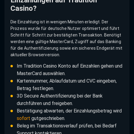
Einzahlungen auf Tradition
Casino?
Die Einzahlung ist in wenigen Minuten erledigt. Der
Prozess wurde für deutsche Nutzer optimiert und führt
Schritt für Schritt zur bestätigten Transaktion. Benötigt
werden eine gültige MasterCard, Zugriff auf das Banking
für die Authentifizierung sowie ein sicheres Endgerät mit
aktueller Browserversion.
Im Tradition Casino Konto auf Einzahlen gehen und
MasterCard auswählen.
Kartennummer, Ablaufdatum und CVC eingeben,
Betrag festlegen.
3D Secure Authentifizierung bei der Bank
durchführen und freigeben.
Bestätigung abwarten, der Einzahlungsbetrag wird
sofort
gutgeschrieben.
Beleg im Transaktionsverlauf prüfen, bei Bedarf
Support kontaktieren.