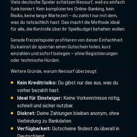
Viele deutsche Spieler schätzen Neosurf, weil es einfach
funktioniert. Kein kompliziertes Online-Banking, kein
Risiko, keine lange Wartezeit – du zahlst nur mit dem,
was du tatsächlich hast. Das macht die Methode ideal
für alle, die Kontrolle über ihr Spielbudget behalten wollen.
Gerade Freizeitspieler profitieren von dieser Einfachheit.
Du kannst dir spontan einen Gutschein holen, kurz
einzahlen und sofort loslegen – ohne Registrierungen
oder technische Hürden.
Weitere Gründe, warum Neosurf überzeugt:
Kein Kreditrisiko:
Du gibst nur das aus, was du
vorher bezahlt hast.
Ideal für Einsteiger:
Keine Vorkenntnisse nötig,
schnell und sicher nutzbar.
Diskret:
Deine Zahlungen bleiben anonym, ohne
Verbindung zu Bankdaten.
Verfügbarkeit:
Gutscheine findest du überall in
Deutschland.