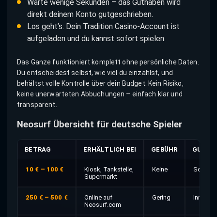
Warte wenige Sekunden – das Guthaben wird
direkt deinem Konto gutgeschrieben.
Los geht’s: Dein Tradition Casino-Account ist
aufgeladen und du kannst sofort spielen.
Das Ganze funktioniert komplett ohne persönliche Daten.
Du entscheidest selbst, wie viel du einzahlst, und
behältst volle Kontrolle über dein Budget. Kein Risiko,
keine unerwarteten Abbuchungen – einfach klar und
transparent.
Neosurf Übersicht für deutsche Spieler
BETRAG
ERHÄLTLICH BEI
GEBÜHR
GUTSC
10 € – 100 €
Kiosk, Tankstelle,
Keine
Sofort
Supermarkt
250 € – 500 €
Online auf
Gering
Innerha
Neosurf.com