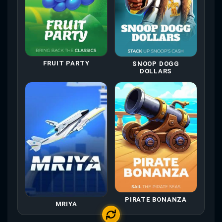
FRUIT PARTY
SNOOP DOGG
DOLLARS
PIRATE BONANZA
MRIYA