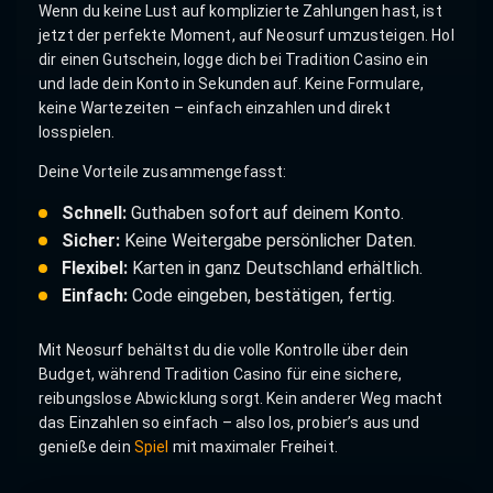
Wenn du keine Lust auf komplizierte Zahlungen hast, ist
jetzt der perfekte Moment, auf Neosurf umzusteigen. Hol
dir einen Gutschein, logge dich bei Tradition Casino ein
und lade dein Konto in Sekunden auf. Keine Formulare,
keine Wartezeiten – einfach einzahlen und direkt
losspielen.
Deine Vorteile zusammengefasst:
Schnell:
Guthaben sofort auf deinem Konto.
Sicher:
Keine Weitergabe persönlicher Daten.
Flexibel:
Karten in ganz Deutschland erhältlich.
Einfach:
Code eingeben, bestätigen, fertig.
Mit Neosurf behältst du die volle Kontrolle über dein
Budget, während Tradition Casino für eine sichere,
reibungslose Abwicklung sorgt. Kein anderer Weg macht
das Einzahlen so einfach – also los, probier’s aus und
genieße dein
Spiel
mit maximaler Freiheit.