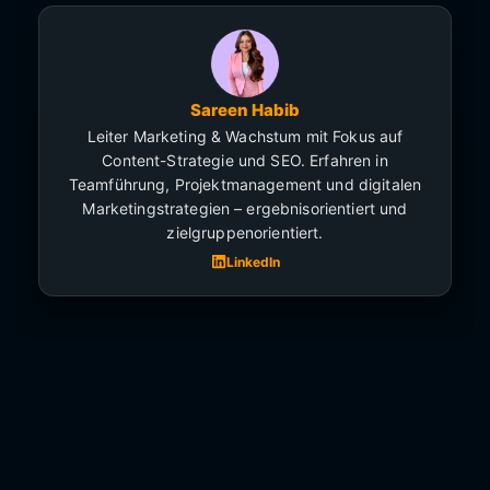
Sareen Habib
Leiter Marketing & Wachstum mit Fokus auf
Content-Strategie und SEO. Erfahren in
Teamführung, Projektmanagement und digitalen
Marketingstrategien – ergebnisorientiert und
zielgruppenorientiert.
LinkedIn