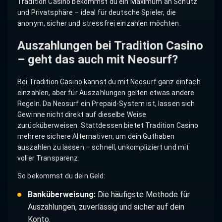
Tradition Casino bekommst du ein Maximum an Schutz
und Privatsphäre – ideal für deutsche Spieler, die
anonym, sicher und stressfrei einzahlen möchten.
Auszahlungen bei Tradition Casino
– geht das auch mit Neosurf?
Bei Tradition Casino kannst du mit Neosurf ganz einfach
einzahlen, aber für Auszahlungen gelten etwas andere
Regeln. Da Neosurf ein Prepaid-System ist, lassen sich
Gewinne nicht direkt auf dieselbe Weise
zurücküberweisen. Stattdessen bietet Tradition Casino
mehrere sichere Alternativen, um dein Guthaben
auszahlen zu lassen – schnell, unkompliziert und mit
voller Transparenz.
So bekommst du dein Geld:
Banküberweisung:
Die häufigste Methode für
Auszahlungen, zuverlässig und sicher auf dein
Konto.