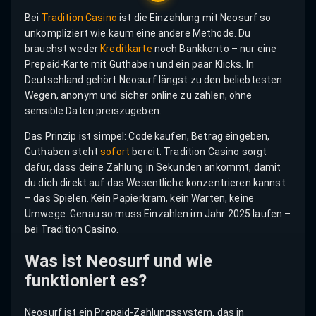
Bei
Tradition Casino
ist die Einzahlung mit Neosurf so
unkompliziert wie kaum eine andere Methode. Du
brauchst weder
Kreditkarte
noch Bankkonto – nur eine
Prepaid-Karte mit Guthaben und ein paar Klicks. In
Deutschland gehört Neosurf längst zu den beliebtesten
Wegen, anonym und sicher online zu zahlen, ohne
sensible Daten preiszugeben.
Das Prinzip ist simpel: Code kaufen, Betrag eingeben,
Guthaben steht
sofort
bereit. Tradition Casino sorgt
dafür, dass deine Zahlung in Sekunden ankommt, damit
du dich direkt auf das Wesentliche konzentrieren kannst
– das Spielen. Kein Papierkram, kein Warten, keine
Umwege. Genau so muss Einzahlen im Jahr 2025 laufen –
bei Tradition Casino.
Was ist Neosurf und wie
funktioniert es?
Neosurf ist ein Prepaid-Zahlungssystem, das in