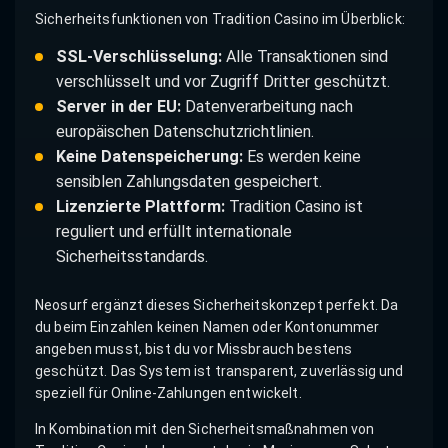
Sicherheitsfunktionen von Tradition Casino im Überblick:
SSL-Verschlüsselung:
Alle Transaktionen sind
verschlüsselt und vor Zugriff Dritter geschützt.
Server in der EU:
Datenverarbeitung nach
europäischen Datenschutzrichtlinien.
Keine Datenspeicherung:
Es werden keine
sensiblen Zahlungsdaten gespeichert.
Lizenzierte Plattform:
Tradition Casino ist
reguliert und erfüllt internationale
Sicherheitsstandards.
Neosurf ergänzt dieses Sicherheitskonzept perfekt. Da
du beim Einzahlen keinen Namen oder Kontonummer
angeben musst, bist du vor Missbrauch bestens
geschützt. Das System ist transparent, zuverlässig und
speziell für Online-Zahlungen entwickelt.
In Kombination mit den Sicherheitsmaßnahmen von