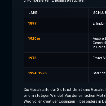
unkomplizierten Erlebnissen suchten.
JAHR
SCHLÜS
1897
Erfindun
1920er
Ausbrei
Geschic
in Deuts
1976
Erster V
1994-1996
Start de
Die Geschichte der Slots ist damit eine Geschic
einem stetigen Wandel. Von der einfachen Metall
Weg voller kreativer Lösungen – besonders in De