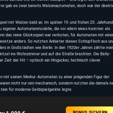
vor gab es zwar bereits Walzenautomaten, doch war der direkt
iel mit Walzen bald an. Im späten 19. und frühen 20. Jahrhund
 eigener Automatenmodelle, die vor allem eines konnten: als
enn das reine Glücksspiel war verboten, für Automaten mit ein
Gesetze anders. So nutzten Anbieter dieses Schlupfloch aus u
ders in Großstädten wie Berlin. In den 1920er Jahren zählte ma
kitzel ins Wohnzimmer und auf die Straße brachten. Die Bally-
r Zeit der Hit – optisch ein Hingucker, technisch clever
nn mit seinen Merkur-Automaten zu einer prägenden Figur der
waren nicht nur rein mechanisch, sondern nutzten die damals n
tein für moderne Geldspielgeräte legte.
BONUS SICHERN