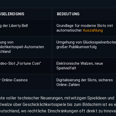
SELEREIGNIS
BEDEUTUNG
g der Liberty Bell
Grundlage für moderne Slots mit
automatischer
Auszahlung
tung von
Umgehung von Glücksspielverbote
klichkeitsspiel-Automaten
großer Publikumserfolg
chland
ideo-Slot „Fortune Coin“
Elektronische Walzen, neue
Spielvielfalt
r Online-Casinos
Digitalisierung der Slots, sicheres
Online-Zahlen
hte voller technischer Neuerungen, mitwitzigen Spielideen und
walze über Geschicklichkeitsspiele bis zum Bildschirm ist es e
utschland, wo rechtliche Einschränkungen oft direkt zu Innova