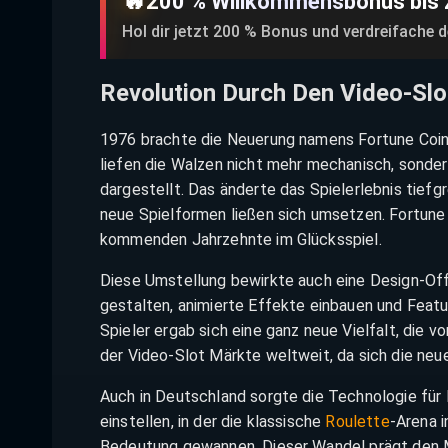
🔥
200 % Willkommensbonus bis 
Hol dir jetzt 200 % Bonus und verdreifache 
Revolution Durch Den Video-Slo
1976 brachte die Neuerung namens Fortune Coin
liefen die Walzen nicht mehr mechanisch, sonder
dargestellt. Das änderte das Spielerlebnis tiefgr
neue Spielformen ließen sich umsetzen. Fortune 
kommenden Jahrzehnte im Glücksspiel.
Diese Umstellung bewirkte auch eine Design-Off
gestalten, animierte Effekte einbauen und Featu
Spieler ergab sich eine ganz neue Vielfalt, die v
der Video-Slot Märkte weltweit, da sich die neu
Auch in Deutschland sorgte die Technologie für
einstellen, in der die klassische
Roulette
-Arena 
Bedeutung gewannen. Dieser Wandel prägt den M