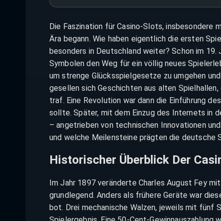
Die Faszination für Casino-Slots, insbesondere mi
Ära begann. Wie haben eigentlich die ersten Spi
besonders in Deutschland weiter? Schon im 19.
Symbolen den Weg für ein völlig neues Spielerle
um strenge Glücksspielgesetze zu umgehen und 
gesellen sich Geschichten aus alten Spielhallen,
traf. Eine Revolution war dann die Einführung de
sollte. Später, mit dem Einzug des Internets in
– angetrieben von technischen Innovationen und
und welche Meilensteine prägten die deutsche 
Historischer Überblick Der Casi
Im Jahr 1897 veränderte Charles August Fey mit 
grundlegend. Anders als frühere Geräte war die
bot. Drei mechanische Walzen, jeweils mit fünf
Spielergebnis. Eine 50-Cent-Gewinnauszahlung w