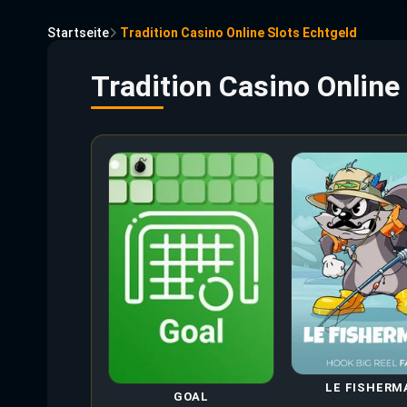
Startseite
Tradition Casino Online Slots Echtgeld
Tradition Casino Online
LE FISHERM
GOAL