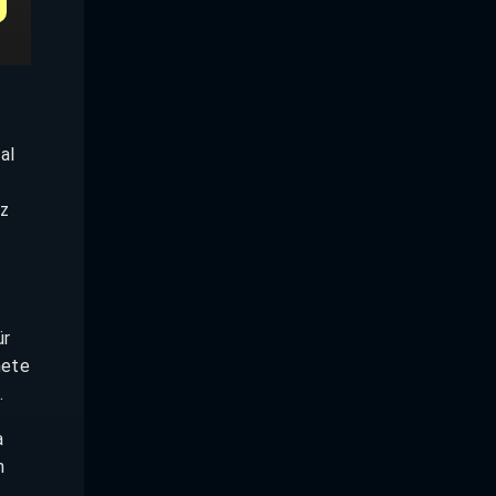
al
nz
ür
nete
.
a
n