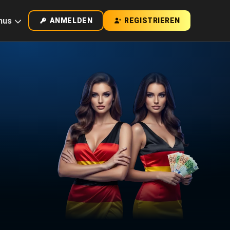
nus
ANMELDEN
REGISTRIEREN