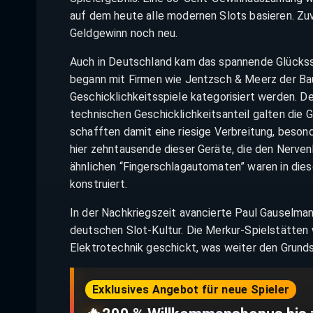
auf dem heute alle modernen Slots basieren. Zu
Geldgewinn noch neu.
Auch in Deutschland kam das spannende Glückssp
begann mit Firmen wie Jentzsch & Meerz der Bau
Geschicklichkeitsspiele kategorisiert werden. D
technischen Geschicklichkeitsanteil galten die 
schafften damit eine riesige Verbreitung, beson
hier zehntausende dieser Geräte, die den Nerven
ähnlichen “Fingerschlagautomaten” waren in diese
konstruiert.
In der Nachkriegszeit avancierte Paul Gauselma
deutschen Slot-Kultur. Die Merkur-Spielstätten 
Elektrotechnik geschickt, was weiter den Grunds
Exklusives Angebot für neue Spieler