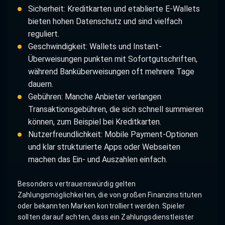
Sicherheit: Kreditkarten und etablierte E-Wallets
bieten hohen Datenschutz und sind vielfach
reguliert.
Geschwindigkeit: Wallets und Instant-
Überweisungen punkten mit Sofortgutschriften,
während Banküberweisungen oft mehrere Tage
dauern.
Gebühren: Manche Anbieter verlangen
Transaktionsgebühren, die sich schnell summieren
können, zum Beispiel bei Kreditkarten.
Nutzerfreundlichkeit: Mobile Payment-Optionen
und klar strukturierte Apps oder Webseiten
machen das Ein- und Auszahlen einfach.
Besonders vertrauenswürdig gelten
Zahlungsmöglichkeiten, die von großen Finanzinstituten
oder bekannten Marken kontrolliert werden. Spieler
sollten darauf achten, dass ein Zahlungsdienstleister