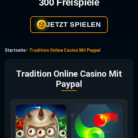
300 Freispiele
JETZT SPIELEN
Startseite
Tradition Online Casino Mit Paypal
Tradition Online Casino Mit
Paypal