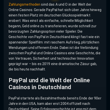
Zahlungsmethoden
sind das A und O in der Welt der
Online Casinos. Gerade PayPal hat sich über Jahre hinweg
einen festen Platz im deutschen Glücksspielmarkt
erobert. Was einst als einfache, schnelle Möglichkeit
begann, Geld online zu transferieren, wurde schnell zur
bevorzugten Zahlungsoption vieler Spieler. Die
Geschichte von PayPal in Deutschland klingt fast wie ein
spannender Spielfilm: mit raschem Aufstieg, plötzlichen
Wendungen und offenem Ende. Dabei ist die Verbindung
zwischen PayPal und Online Casinos eine Geschichte, die
von Vertrauen, Sicherheit und technischer Innovation
geprägt war – bis es 2019 eine dramatische Zäsur gab,
die bis heute nachhallt.
PayPal und die Welt der Online
Casinos in Deutschland
PayPal startete als Bezahlmethode bereits Ende der 90er
Jahre in den USA, kam aber erst 2004 offiziell nach
Deutschland. Seine Erfolgsgeschichte ist eng mit dem