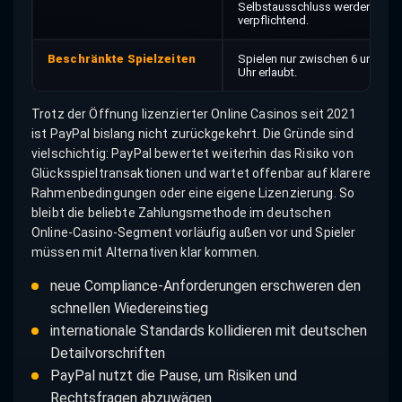
Selbstausschluss werden
verpflichtend.
Beschränkte Spielzeiten
Spielen nur zwischen 6 und 23
Uhr erlaubt.
Trotz der Öffnung lizenzierter Online Casinos seit 2021
ist PayPal bislang nicht zurückgekehrt. Die Gründe sind
vielschichtig: PayPal bewertet weiterhin das Risiko von
Glücksspieltransaktionen und wartet offenbar auf klarere
Rahmenbedingungen oder eine eigene Lizenzierung. So
bleibt die beliebte Zahlungsmethode im deutschen
Online-Casino-Segment vorläufig außen vor und Spieler
müssen mit Alternativen klar kommen.
neue Compliance-Anforderungen erschweren den
schnellen Wiedereinstieg
internationale Standards kollidieren mit deutschen
Detailvorschriften
PayPal nutzt die Pause, um Risiken und
Rechtsfragen abzuwägen