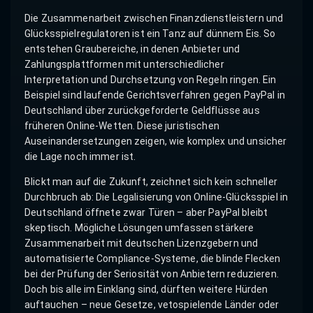
Die Zusammenarbeit zwischen Finanzdienstleistern und
Glücksspielregulatoren ist ein Tanz auf dünnem Eis. So
entstehen Graubereiche, in denen Anbieter und
Zahlungsplattformen mit unterschiedlicher
Interpretation und Durchsetzung von Regeln ringen. Ein
Beispiel sind laufende Gerichtsverfahren gegen PayPal in
Deutschland über zurückgeforderte Geldflüsse aus
früheren Online-Wetten. Diese juristischen
Auseinandersetzungen zeigen, wie komplex und unsicher
die Lage noch immer ist.
Blickt man auf die Zukunft, zeichnet sich kein schneller
Durchbruch ab: Die Legalisierung von Online-Glücksspiel in
Deutschland öffnete zwar Türen – aber PayPal bleibt
skeptisch. Mögliche Lösungen umfassen stärkere
Zusammenarbeit mit deutschen Lizenzgebern und
automatisierte Compliance-Systeme, die blinde Flecken
bei der Prüfung der Seriosität von Anbietern reduzieren.
Doch bis alle im Einklang sind, dürften weitere Hürden
auftauchen – neue Gesetze, vetospielende Länder oder