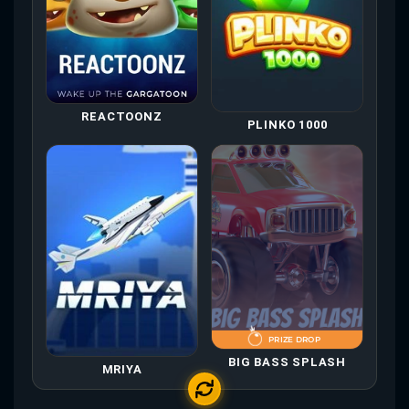
REACTOONZ
PLINKO 1000
BIG BASS SPLASH
MRIYA