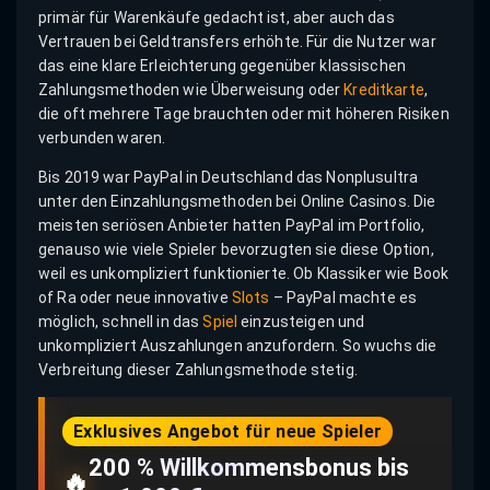
primär für Warenkäufe gedacht ist, aber auch das
Vertrauen bei Geldtransfers erhöhte. Für die Nutzer war
das eine klare Erleichterung gegenüber klassischen
Zahlungsmethoden wie Überweisung oder
Kreditkarte
,
die oft mehrere Tage brauchten oder mit höheren Risiken
verbunden waren.
Bis 2019 war PayPal in Deutschland das Nonplusultra
unter den Einzahlungsmethoden bei Online Casinos. Die
meisten seriösen Anbieter hatten PayPal im Portfolio,
genauso wie viele Spieler bevorzugten sie diese Option,
weil es unkompliziert funktionierte. Ob Klassiker wie Book
of Ra oder neue innovative
Slots
– PayPal machte es
möglich, schnell in das
Spiel
einzusteigen und
unkompliziert Auszahlungen anzufordern. So wuchs die
Verbreitung dieser Zahlungsmethode stetig.
Exklusives Angebot für neue Spieler
200 % Willkommensbonus bis
🔥