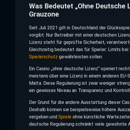
Was Bedeutet „Ohne Deutsche L
Grauzone
Seit Juli 2021 gilt in Deutschland der Glücksspi
vorgibt. Nur Betreiber mit einer deutschen Lizen
Lizenz steht für geprüfte Sicherheit, verantwor
Gleichzeitig bedeutet das für Spieler: Limits be
Spielerschutz
gewährleisten sollen.
Ein Casino „ohne deutsche Lizenz“ operiert recht
meistens über eine Lizenz in einem anderen EU
Malta. Diese Regulierung ist zwar weniger streng
ein gewisses Niveau an Transparenz und Kontroll
Der Grund für die andere Ausstattung dieser Cas
Deshalb können sie beispielsweise höhere Ausza
vergeben und
Spiele
ohne künstliche Wartezeiten 
deutsche Regulierung schränkt viele gewohnte A