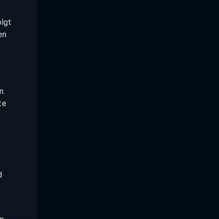
olgt
en
n.
te
d