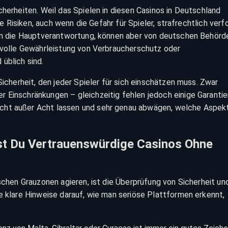
cherheiten. Weil das Spielen in diesen Casinos in Deutschland
lle Risiken, auch wenn die Gefahr für Spieler, strafrechtlich verf
agen die Hauptverantwortung, können aber von deutschen Behörd
e volle Gewährleistung von Verbraucherschutz oder
üblich sind.
Sicherheit, den jeder Spieler für sich einschätzen muss. Zwar
 Einschränkungen – gleichzeitig fehlen jedoch einige Garantie
cht außer Acht lassen und sehr genau abwägen, welche Aspek
nst Du Vertrauenswürdige Casinos Ohne
ischen Grauzonen agieren, ist die Überprüfung von Sicherheit un
e klare Hinweise darauf, wie man seriöse Plattformen erkennt,