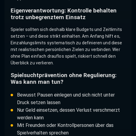
Eigenverantwortung: Kontrolle behalten
trotz unbegrenztem Einsatz
Spieler sollten sich deshalb klare Budgets und Zeitlimits
setzen – und diese strikt einhalten. Am Anfang hilft es,
Einzahlungslimits systematisch zu definieren und diese
mit realistischen persönlichen Zielen zu verbinden. Wer
ohne Plan einfach drauflos spielt, riskiert schnell den
Überblick zu verlieren.
Spielsuchtprävention ohne Regulierung:
Was kann man tun?
Bewusst Pausen einlegen und sich nicht unter
Druck setzen lassen
Nur Geld einsetzen, dessen Verlust verschmerzt
werden kann
Mit Freunden oder Kontrollpersonen über das
Spielverhalten sprechen