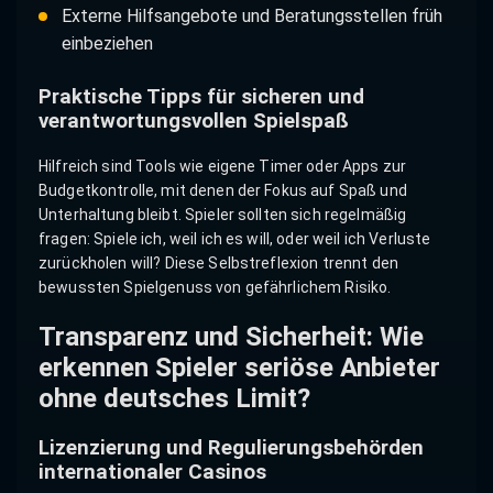
Externe Hilfsangebote und Beratungsstellen früh
einbeziehen
Praktische Tipps für sicheren und
verantwortungsvollen Spielspaß
Hilfreich sind Tools wie eigene Timer oder Apps zur
Budgetkontrolle, mit denen der Fokus auf Spaß und
Unterhaltung bleibt. Spieler sollten sich regelmäßig
fragen: Spiele ich, weil ich es will, oder weil ich Verluste
zurückholen will? Diese Selbstreflexion trennt den
bewussten Spielgenuss von gefährlichem Risiko.
Transparenz und Sicherheit: Wie
erkennen Spieler seriöse Anbieter
ohne deutsches Limit?
Lizenzierung und Regulierungsbehörden
internationaler Casinos