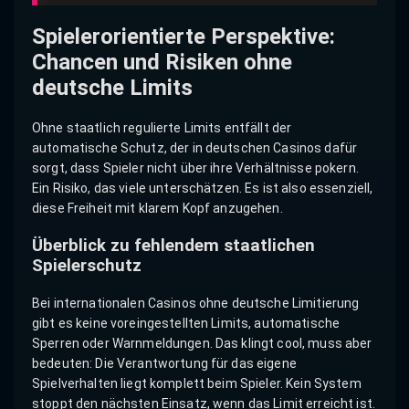
Spielerorientierte Perspektive:
Chancen und Risiken ohne
deutsche Limits
Ohne staatlich regulierte Limits entfällt der
automatische Schutz, der in deutschen Casinos dafür
sorgt, dass Spieler nicht über ihre Verhältnisse pokern.
Ein Risiko, das viele unterschätzen. Es ist also essenziell,
diese Freiheit mit klarem Kopf anzugehen.
Überblick zu fehlendem staatlichen
Spielerschutz
Bei internationalen Casinos ohne deutsche Limitierung
gibt es keine voreingestellten Limits, automatische
Sperren oder Warnmeldungen. Das klingt cool, muss aber
bedeuten: Die Verantwortung für das eigene
Spielverhalten liegt komplett beim Spieler. Kein System
stoppt den nächsten Einsatz, wenn das Limit erreicht ist.