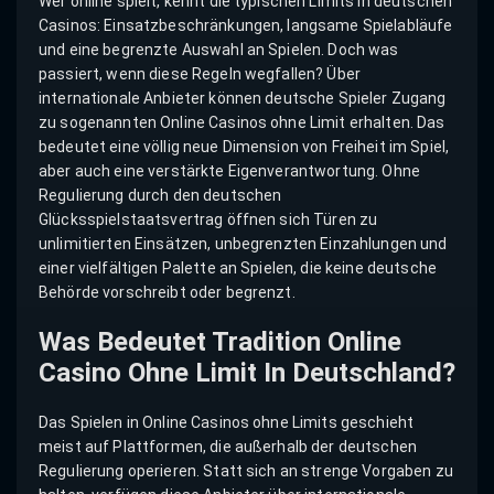
Wer online spielt, kennt die typischen Limits in deutschen
Casinos: Einsatzbeschränkungen, langsame Spielabläufe
und eine begrenzte Auswahl an Spielen. Doch was
passiert, wenn diese Regeln wegfallen? Über
internationale Anbieter können deutsche Spieler Zugang
zu sogenannten Online Casinos ohne Limit erhalten. Das
bedeutet eine völlig neue Dimension von Freiheit im Spiel,
aber auch eine verstärkte Eigenverantwortung. Ohne
Regulierung durch den deutschen
Glücksspielstaatsvertrag öffnen sich Türen zu
unlimitierten Einsätzen, unbegrenzten Einzahlungen und
einer vielfältigen Palette an Spielen, die keine deutsche
Behörde vorschreibt oder begrenzt.
Was Bedeutet Tradition Online
Casino Ohne Limit In Deutschland?
Das Spielen in Online Casinos ohne Limits geschieht
meist auf Plattformen, die außerhalb der deutschen
Regulierung operieren. Statt sich an strenge Vorgaben zu