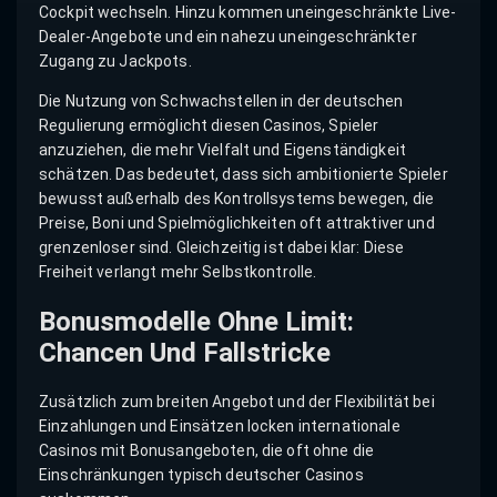
Cockpit wechseln. Hinzu kommen uneingeschränkte Live-
Dealer-Angebote und ein nahezu uneingeschränkter
Zugang zu Jackpots.
Die Nutzung von Schwachstellen in der deutschen
Regulierung ermöglicht diesen Casinos, Spieler
anzuziehen, die mehr Vielfalt und Eigenständigkeit
schätzen. Das bedeutet, dass sich ambitionierte Spieler
bewusst außerhalb des Kontrollsystems bewegen, die
Preise, Boni und Spielmöglichkeiten oft attraktiver und
grenzenloser sind. Gleichzeitig ist dabei klar: Diese
Freiheit verlangt mehr Selbstkontrolle.
Bonusmodelle Ohne Limit:
Chancen Und Fallstricke
Zusätzlich zum breiten Angebot und der Flexibilität bei
Einzahlungen und Einsätzen locken internationale
Casinos mit Bonusangeboten, die oft ohne die
Einschränkungen typisch deutscher Casinos