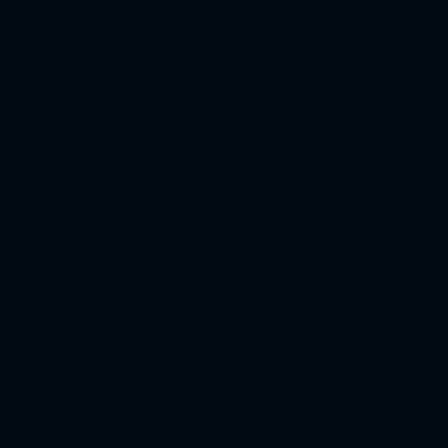
ZAHLUNGSMETHODEN