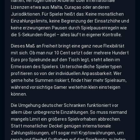
halten, verfügen diese Anbieter über internationale
Lizenzen etwa aus Malta, Curaçao oder anderen
Jurisdiktionen. Für Spieler heißt das: Keine monatlichen
Einzahlungslimits, keine Begrenzung der Einsatzhöhe und
keine erzwungenen Pausen durch Spielpausenregeln wie
die 5-Sekunden-Regel – alles läuft in eigener Kontrolle.
Dieses Maß an Freiheit bringt eine ganz neue Flexibilität
mit sich. Ob man nur 10 Cent setzt oder mehrere Hundert
Euro pro Spielrunde auf den Tisch legt, steht allein im
Ermessen des Spielers. Unterschiedliche Spielertypen
profitieren so von der individuellen Anpassbarkeit. Wer
gerne hohe Summen riskiert, findet hier mehr Spielraum,
während vorsichtige Gamer weiterhin klein einsteigen
können.
Die Umgehung deutscher Schranken funktioniert vor
allem über unbegrenzte Einzahlungen. So muss niemand
mangels Limit ein größeres Spielvorhaben abbrechen.
Statt monatlicher Deckel genügen internationale
Zahlungslösungen, oft sogar mit Kryptowährungen, um
rasch und flexibel Guthaben auf das Spielkonto zu laden.