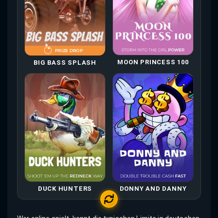
MOON PRINCESS 100
BIG BASS SPLASH
DUCK HUNTERS
DONNY AND DANNY