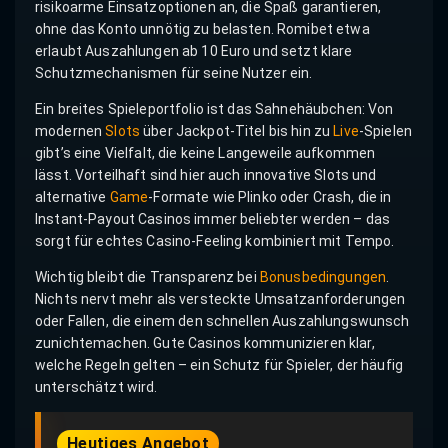
risikoarme Einsatzoptionen an, die Spaß garantieren,
ohne das Konto unnötig zu belasten. Romibet etwa
erlaubt Auszahlungen ab 10 Euro und setzt klare
Schutzmechanismen für seine Nutzer ein.
Ein breites Spieleportfolio ist das Sahnehäubchen: Von
modernen
Slots
über Jackpot-Titel bis hin zu
Live
-Spielen
gibt’s eine Vielfalt, die keine Langeweile aufkommen
lässt. Vorteilhaft sind hier auch innovative Slots und
alternative
Game
-Formate wie Plinko oder Crash, die in
Instant-Payout Casinos immer beliebter werden – das
sorgt für echtes Casino-Feeling kombiniert mit Tempo.
Wichtig bleibt die Transparenz bei
Bonusbedingungen
.
Nichts nervt mehr als versteckte Umsatzanforderungen
oder Fallen, die einem den schnellen Auszahlungswunsch
zunichtemachen. Gute Casinos kommunizieren klar,
welche Regeln gelten – ein Schutz für Spieler, der häufig
unterschätzt wird.
Heutiges Angebot