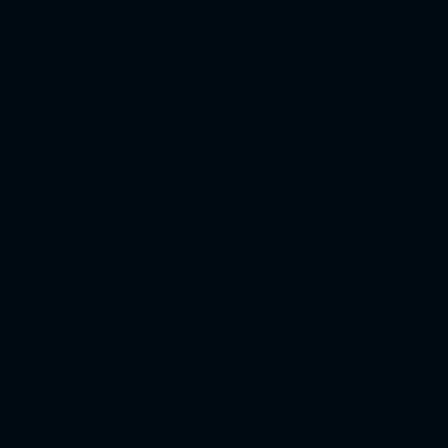
Support
support@traditioncasinos-de.com