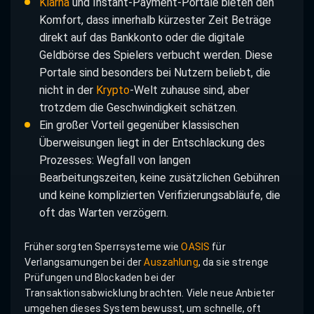
Klarna
und Instant-Payment-Portale bieten den
Komfort, dass innerhalb kürzester Zeit Beträge
direkt auf das Bankkonto oder die digitale
Geldbörse des Spielers verbucht werden. Diese
Portale sind besonders bei Nutzern beliebt, die
nicht in der
Krypto
-Welt zuhause sind, aber
trotzdem die Geschwindigkeit schätzen.
Ein großer Vorteil gegenüber klassischen
Überweisungen liegt in der Entschlackung des
Prozesses: Wegfall von langen
Bearbeitungszeiten, keine zusätzlichen Gebühren
und keine komplizierten Verifizierungsabläufe, die
oft das Warten verzögern.
Früher sorgten Sperrsysteme wie
OASIS
für
Verlangsamungen bei der
Auszahlung
, da sie strenge
Prüfungen und Blockaden bei der
Transaktionsabwicklung brachten. Viele neue Anbieter
umgehen dieses System bewusst, um schnelle, oft