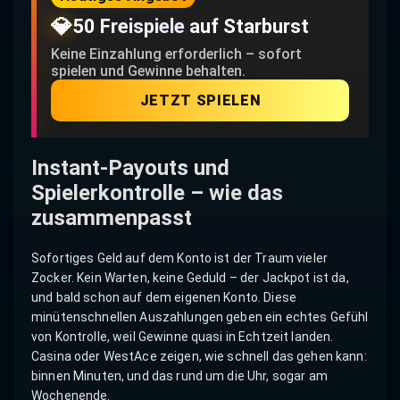
💎
50 Freispiele auf Starburst
Keine Einzahlung erforderlich – sofort
spielen und Gewinne behalten.
JETZT SPIELEN
Instant-Payouts und
Spielerkontrolle – wie das
zusammenpasst
Sofortiges Geld auf dem Konto ist der Traum vieler
Zocker. Kein Warten, keine Geduld – der Jackpot ist da,
und bald schon auf dem eigenen Konto. Diese
minütenschnellen Auszahlungen geben ein echtes Gefühl
von Kontrolle, weil Gewinne quasi in Echtzeit landen.
Casina oder WestAce zeigen, wie schnell das gehen kann:
binnen Minuten, und das rund um die Uhr, sogar am
Wochenende.